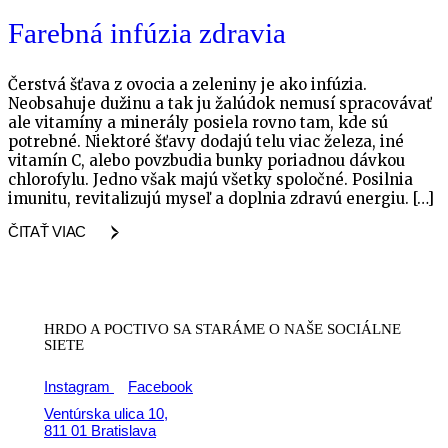
Farebná infúzia zdravia
Čerstvá šťava z ovocia a zeleniny je ako infúzia.
Neobsahuje dužinu a tak ju žalúdok nemusí spracovávať
ale vitamíny a minerály posiela rovno tam, kde sú
potrebné. Niektoré šťavy dodajú telu viac železa, iné
vitamín C, alebo povzbudia bunky poriadnou dávkou
chlorofylu. Jedno však majú všetky spoločné. Posilnia
imunitu, revitalizujú myseľ a doplnia zdravú energiu. […]
ČITAŤ VIAC
HRDO A POCTIVO SA STARÁME
O NAŠE SOCIÁLNE
SIETE
Instagram
Facebook
Ventúrska ulica 10,
811 01 Bratislava