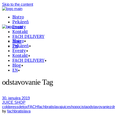
Skip to the content
Bistro
Pekáreň
Eventy
Kontakt
FACH DELIVERY
Bistro
Blog
Pekáreň
EN
Eventy
Kontakt
FACH DELIVERY
Blog
EN
odstavovanie Tag
30. januára 2019
JUICE SHOP
coldpress
detox
FACH
fachbratislava
juiceshop
ocista
odstavovanie
zdr
by
fachbratislava