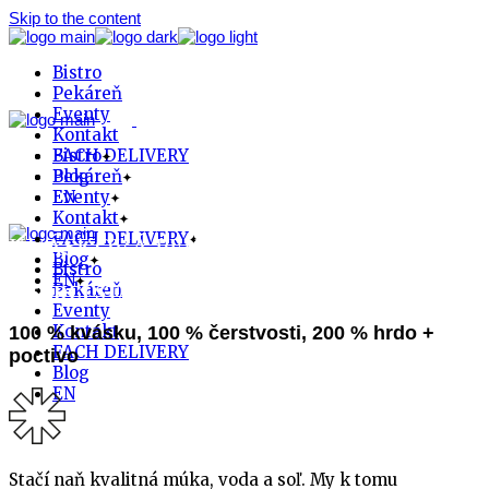
Skip to the content
Bistro
Pekáreň
Eventy
Kontakt
FACH DELIVERY
Bistro
Blog
Pekáreň
EN
Eventy
Kontakt
FACH DELIVERY
KVÁSKOVÁ PEKÁREŇ
Blog
Bistro
EN
Pekáreň
V SRDCI STARÉHO MESTA
Eventy
Kontakt
100 % kvásku, 100 % čerstvosti, 200 % hrdo +
FACH DELIVERY
poctivo
Blog
EN
Stačí naň kvalitná múka, voda a soľ. My k tomu