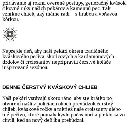
pridávame aj rokmi overené postupy, generačný kvások,
šikovné ruky našich pekárov a kamennú pec. Tak
vznikne chlieb, aký máme radi – s hrubou a voňavou
kôrkou.
Neprejde deň, aby naši pekári okrem tradičného
kváskového pečiva, škoricových a kardamónových
drdolov či croissantov nepripravili čerstvé koláče
inšpirované sezónou.
DENNE ČERSTVÝ KVÁSKOVÝ CHLIEB
Naši pekári vstávajú skoro ráno, aby ste krátko po
otvorení našli v policiach oboch prevádzok čerstvý
chlieb, kváskové rožky a taktiež naše croissanty alebo
iné pečivo, ktoré pomaly kyslo počas noci a pieklo sa vo
chvíli, keď sa nový deň iba prebúdzal.