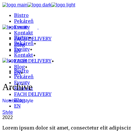
Skip
to
Bistro
the
content
Pekáreň
Eventy
Kontakt
Bistro
FACH DELIVERY
Pekáreň
Blog
Eventy
EN
Kontakt
FACH DELIVERY
Blog
Bistro
EN
Pekáreň
Eventy
Archive
Kontakt
FACH DELIVERY
Blog
Notebook style
EN
Style
2022
Lorem ipsum dolor sit amet, consectetur elit adipisci