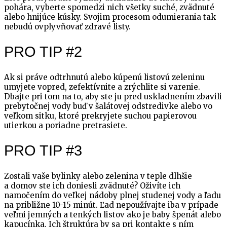
pohára, vyberte spomedzi nich všetky suché, zvädnuté
alebo hnijúce kúsky. Svojim procesom odumierania tak
nebudú ovplyvňovať zdravé listy.
PRO TIP #2
Ak si práve odtrhnutú alebo kúpenú listovú zeleninu
umyjete vopred, zefektívnite a zrýchlite si varenie.
Dbajte pri tom na to, aby ste ju pred uskladnením zbavili
prebytočnej vody buď v šalátovej odstredivke alebo vo
veľkom sitku, ktoré prekryjete suchou papierovou
utierkou a poriadne pretrasiete.
PRO TIP #3
Zostali vaše bylinky alebo zelenina v teple dlhšie
a domov ste ich doniesli zvädnuté? Oživíte ich
namočením do veľkej nádoby plnej studenej vody a ľadu
na približne 10-15 minút. Ľad nepoužívajte iba v prípade
veľmi jemných a tenkých listov ako je baby špenát alebo
kapucínka. Ich štruktúra by sa pri kontakte s ním