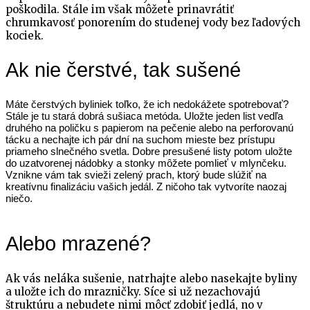
poškodila. Stále im však môžete prinavrátiť
chrumkavosť ponorením do studenej vody bez ľadových
kociek.
Ak nie čerstvé, tak sušené
Máte čerstvých byliniek toľko, že ich nedokážete spotrebovať?
Stále je tu stará dobrá sušiaca metóda. Uložte jeden list vedľa
druhého na poličku s papierom na pečenie alebo na perforovanú
tácku a nechajte ich pár dní na suchom mieste bez prístupu
priameho slnečného svetla. Dobre presušené listy potom uložte
do uzatvorenej nádobky a stonky môžete pomlieť v mlynčeku.
Vznikne vám tak svieži zelený prach, ktorý bude slúžiť na
kreatívnu finalizáciu vašich jedál. Z ničoho tak vytvoríte naozaj
niečo.
Alebo mrazené?
Ak vás neláka sušenie, natrhajte alebo nasekajte byliny
a uložte ich do mrazničky. Síce si už nezachovajú
štruktúru a nebudete nimi môcť zdobiť jedlá, no v