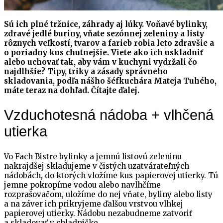
Sú ich plné tržnice, záhrady aj lúky. Voňavé bylinky,
zdravé jedlé buriny, vňate sezónnej zeleniny a listy
rôznych veľkostí, tvarov a farieb robia leto zdravšie a
o poriadny kus chutnejšie. Viete ako ich uskladniť
alebo uchovať tak, aby vám v kuchyni vydržali čo
najdlhšie? Tipy, triky a zásady správneho
skladovania, podľa nášho šéfkuchára Mateja Tuhého,
máte teraz na dohľad. Čítajte ďalej.
Vzduchotesná nádoba + vlhčená
utierka
Vo Fach Bistre bylinky a jemnú listovú zeleninu
nakrajdšej skladujeme v čistých uzatvárateľných
nádobách, do ktorých vložíme kus papierovej utierky. Tú
jemne pokropíme vodou alebo navlhčíme
rozprašovačom, uložíme do nej vňate, byliny alebo listy
a na záver ich prikryjeme ďalšou vrstvou vlhkej
papierovej utierky. Nádobu nezabudneme zatvoriť
a skladovať v chladničke.