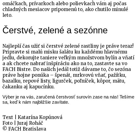
omáčkach, prívarkoch alebo polievkach vám aj počas
chladných mesiacov pripomenú to, ako chutilo minulé
leto.
Čerstvé, zelené a sezónne
Najlepší čas užiť si čerstvé zelené rastliny je práve teraz!
Pripravte si malú misku šalátu ku každému hlavnému
jedlu, dekorujte taniere veľkým množstvom bylín a vňatí
a ak chcete nabrať inšpiráciu ako na to, zastavte sa vo
FACH Bistre. Do našich jedál totiž dávame to, čo sezóna
práve hojne ponúka – špenát, mrkvovú vňať, pažítku,
bazalku, repové listy, ligurček, poľníček, kôpor, mätu,
čakanku aj kapucínku.
Výber je na vás, zaručená čerstvosť surovín zase na nás! Tešíme
sa, keď k nám najbližšie zavítate.
Text | Katarína Kopúnová
Foto | Juraj Roháč
© FACH Bratislava