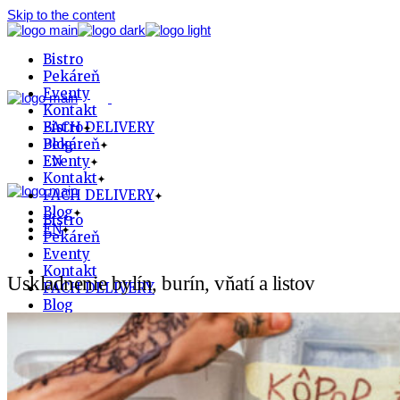
Skip to the content
Bistro
Pekáreň
Eventy
Kontakt
FACH DELIVERY
Bistro
Blog
Pekáreň
EN
Eventy
Kontakt
FACH DELIVERY
Blog
Bistro
EN
Pekáreň
Eventy
Kontakt
Uskladnenie bylín, burín, vňatí a listov
FACH DELIVERY
Blog
EN