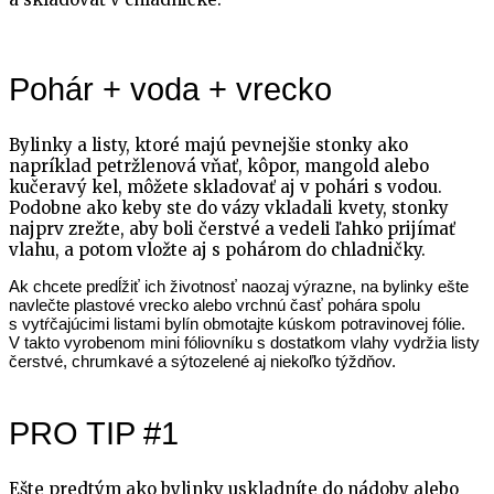
Pohár + voda + vrecko
Bylinky a listy, ktoré majú pevnejšie stonky ako
napríklad petržlenová vňať, kôpor, mangold alebo
kučeravý kel, môžete skladovať aj v pohári s vodou.
Podobne ako keby ste do vázy vkladali kvety, stonky
najprv zrežte, aby boli čerstvé a vedeli ľahko prijímať
vlahu, a potom vložte aj s pohárom do chladničky.
Ak chcete predĺžiť ich životnosť naozaj výrazne, na bylinky ešte
navlečte plastové vrecko alebo vrchnú časť pohára spolu
s vytŕčajúcimi listami bylín obmotajte kúskom potravinovej fólie.
V takto vyrobenom mini fóliovníku s dostatkom vlahy vydržia listy
čerstvé, chrumkavé a sýtozelené aj niekoľko týždňov.
PRO TIP #1
Ešte predtým ako bylinky uskladníte do nádoby alebo